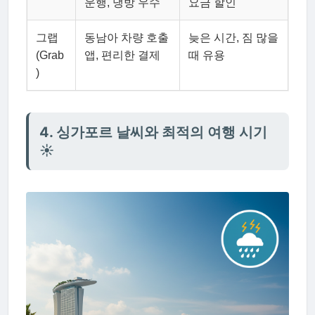
운행, 냉방 우수
요금 할인
그랩
동남아 차량 호출
늦은 시간, 짐 많을
(Grab
앱, 편리한 결제
때 유용
)
4. 싱가포르 날씨와 최적의 여행 시기
☀