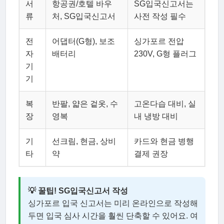
서
항공권/호텔 바우
SG입국신고서는
류
처, SG입국신고서
사전 작성 필수
전
어댑터(G형), 보조
싱가포르 전압
자
배터리
230V, G형 플러그
기
기
복
반팔, 얇은 겉옷, 수
고온다습 대비, 실
장
영복
내 냉방 대비
기
선크림, 현금, 상비
카드와 현금 병행
타
약
결제 권장
💡 꿀팁! SG입국신고서 작성
싱가포르 입국 신고서는 미리 온라인으로 작성해
두면 입국 심사 시간을 훨씬 단축할 수 있어요. 여