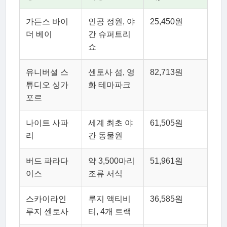
가든스 바이
인공 정원, 야
25,450원
더 베이
간 슈퍼트리
쇼
유니버셜 스
센토사 섬, 영
82,713원
튜디오 싱가
화 테마파크
포르
나이트 사파
세계 최초 야
61,505원
리
간 동물원
버드 파라다
약 3,500마리
51,961원
이스
조류 서식
스카이라인
루지 액티비
36,585원
루지 센토사
티, 4개 트랙