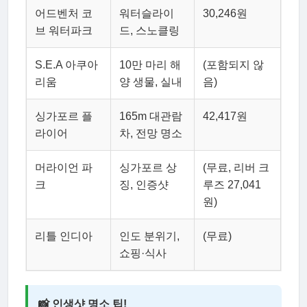
어드벤처 코
워터슬라이
30,246원
브 워터파크
드, 스노클링
S.E.A 아쿠아
10만 마리 해
(포함되지 않
리움
양 생물, 실내
음)
싱가포르 플
165m 대관람
42,417원
라이어
차, 전망 명소
머라이언 파
싱가포르 상
(무료, 리버 크
크
징, 인증샷
루즈 27,041
원)
리틀 인디아
인도 분위기,
(무료)
쇼핑·식사
📸 인생샷 명소 팁!