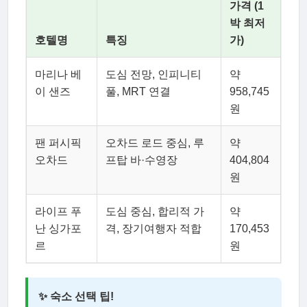
가격 (1
박 최저
호텔명
특징
가)
마리나 베
도심 전망, 인피니티
약
이 샌즈
풀, MRT 연결
958,745
원
팬 퍼시픽
오차드 로드 중심, 루
약
오차드
프탑 바·수영장
404,804
원
라이프 푸
도심 중심, 합리적 가
약
난 싱가포
격, 장기여행자 적합
170,453
르
원
✨ 숙소 선택 팁!