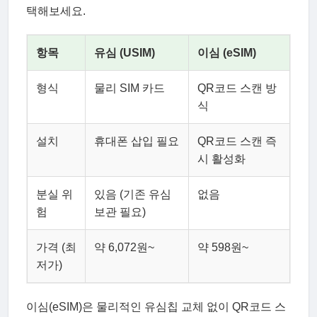
택해보세요.
항목
유심 (USIM)
이심 (eSIM)
형식
물리 SIM 카드
QR코드 스캔 방
식
설치
휴대폰 삽입 필요
QR코드 스캔 즉
시 활성화
분실 위
있음 (기존 유심
없음
험
보관 필요)
가격 (최
약 6,072원~
약 598원~
저가)
이심(eSIM)은 물리적인 유심칩 교체 없이 QR코드 스