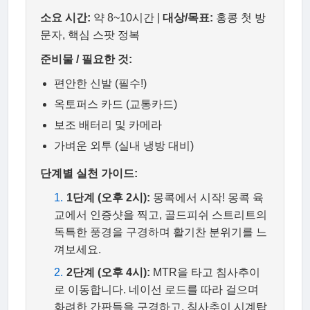
소요 시간:
약 8~10시간 |
대상/목표:
홍콩 첫 방
문자, 핵심 스팟 정복
준비물 / 필요한 것:
편안한 신발 (필수!)
옥토퍼스 카드 (교통카드)
보조 배터리 및 카메라
가벼운 외투 (실내 냉방 대비)
단계별 실천 가이드:
1단계 (오후 2시):
몽콕에서 시작! 몽콕 육
교에서 인증샷을 찍고, 골드피쉬 스트리트의
독특한 풍경을 구경하며 활기찬 분위기를 느
껴보세요.
2단계 (오후 4시):
MTR을 타고 침사추이
로 이동합니다. 네이선 로드를 따라 걸으며
화려한 간판들을 구경하고, 침사추이 시계탑