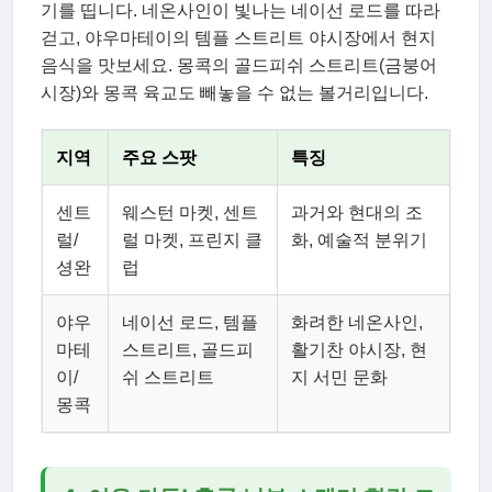
기를 띱니다. 네온사인이 빛나는 네이선 로드를 따라
걷고, 야우마테이의 템플 스트리트 야시장에서 현지
음식을 맛보세요. 몽콕의 골드피쉬 스트리트(금붕어
시장)와 몽콕 육교도 빼놓을 수 없는 볼거리입니다.
지역
주요 스팟
특징
센트
웨스턴 마켓, 센트
과거와 현대의 조
럴/
럴 마켓, 프린지 클
화, 예술적 분위기
셩완
럽
야우
네이선 로드, 템플
화려한 네온사인,
마테
스트리트, 골드피
활기찬 야시장, 현
이/
쉬 스트리트
지 서민 문화
몽콕