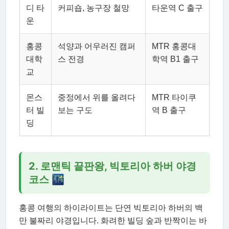
디 타
커피숍, 농구장 철망
타운역 C 출구
운
홍콩
석양과 어우러진 캠퍼
MTR 홍콩대
대학
스 전경
학역 B1 출구
교
몬스
중정에서 위를 올려다
MTR 타이쿠
터 빌
보는 구도
역 B 출구
딩
2. 로맨틱 끝판왕, 빅토리아 하버 야경
코스 🌃
홍콩 여행의 하이라이트는 단연 빅토리아 하버의 백
만 불짜리 야경입니다. 화려한 빌딩 숲과 반짝이는 바