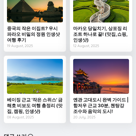
중국의 작은 이집트? 우시
마카오 당일치기, 상포징 리
파라오 비밀의 정원 인생샷
조트 하나로 끝! (맛집,쇼핑,
여행 후기
인생샷)
19 August, 2025
12 August, 2025
베이징 근교 '작은 스위스' 금
옌관 고대도시 완벽 가이드 |
해호 비보도 여행 총정리 (맛
항저우 근교 30분, 첸탕강
집, 캠핑, 인생샷)
조수와 음악의 도시!
08 August, 2025
20 July, 2025